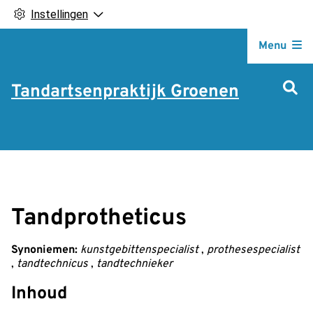
Instellingen
Hoofdm
Menu
Tandartsenpraktijk Groenen
Tandprotheticus
Synoniemen:
kunstgebittenspecialist
,
prothesespecialist
,
tandtechnicus
,
tandtechnieker
Inhoud