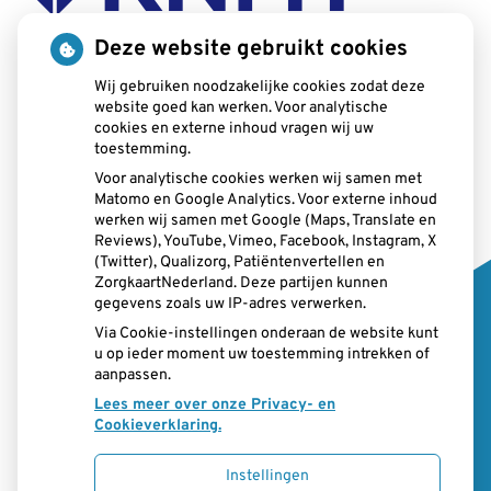
Deze website gebruikt cookies
Wij gebruiken noodzakelijke cookies zodat deze
website goed kan werken. Voor analytische
cookies en externe inhoud vragen wij uw
toestemming.
Voor analytische cookies werken wij samen met
Matomo en Google Analytics. Voor externe inhoud
werken wij samen met Google (Maps, Translate en
Openingstijden
Reviews), YouTube, Vimeo, Facebook, Instagram, X
(Twitter), Qualizorg, Patiëntenvertellen en
Maandag:
08:00 - 17:00
ZorgkaartNederland. Deze partijen kunnen
Dinsdag:
08:00 - 17:30
gegevens zoals uw IP-adres verwerken.
Woensdag:
08:00 - 17:30
Via Cookie-instellingen onderaan de website kunt
Donderdag:
08:00 - 17:00
u op ieder moment uw toestemming intrekken of
aanpassen.
Vrijdag:
08:00 - 17:30
Lees meer over onze Privacy- en
Cookieverklaring.
Instellingen