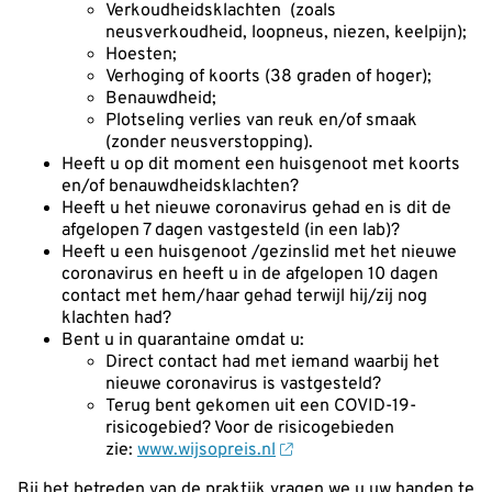
Verkoudheidsklachten (zoals
neusverkoudheid, loopneus, niezen, keelpijn);
Hoesten;
Verhoging of koorts (38 graden of hoger);
Benauwdheid;
Plotseling verlies van reuk en/of smaak
(zonder neusverstopping).
Heeft u op dit moment een huisgenoot met koorts
en/of benauwdheidsklachten?
Heeft u het nieuwe coronavirus gehad en is dit de
afgelopen 7 dagen vastgesteld (in een lab)?
Heeft u een huisgenoot /gezinslid met het nieuwe
coronavirus en heeft u in de afgelopen 10 dagen
contact met hem/haar gehad terwijl hij/zij nog
klachten had?
Bent u in quarantaine omdat u:
Direct contact had met iemand waarbij het
nieuwe coronavirus is vastgesteld?
Terug bent gekomen uit een COVID-19-
risicogebied? Voor de risicogebieden
zie:
www.wijsopreis.nl
Bij het betreden van de praktijk vragen we u uw handen te