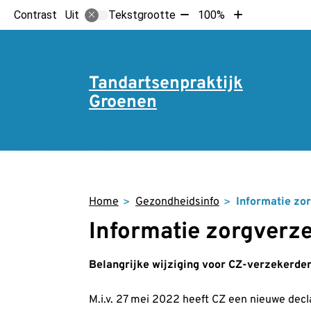
Tekst
Tekst
Contrast
Tekstgrootte
100%
Uit
verkleinen
vergroten
met
met
10%
10%
Hoo
Tandartsenpraktijk
Groenen
Home
Gezondheidsinfo
Informatie zo
Informatie zorgverz
Belangrijke wijziging voor CZ-verzekerde
M.i.v. 27 mei 2022 heeft CZ een nieuwe decl