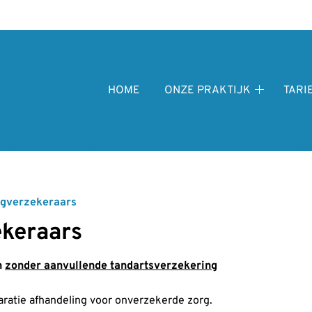
fdmenu
HOME
ONZE PRAKTIJK
TARI
Onze
praktijk
submenu
rgverzekeraars
ekeraars
n
zonder aanvullende tandartsverzekering
aratie afhandeling voor onverzekerde zorg.