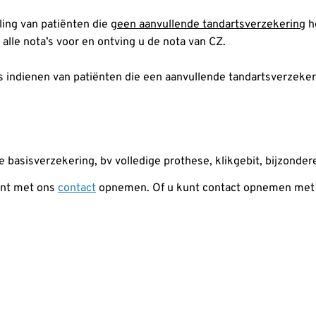
ing van patiënten die g
een aanvullende tandartsverzekering
h
alle nota’s voor en ontving u de nota van CZ.
es indienen van patiënten die een aanvullende tandartsverzeke
e basisverzekering, bv volledige prothese, klikgebit, bijzonde
unt met ons
contact
opnemen. Of u kunt contact opnemen me