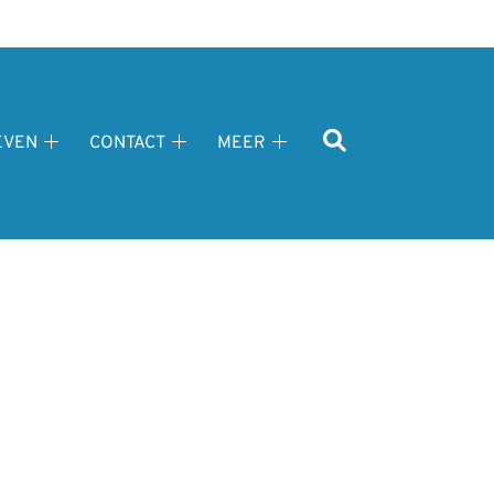
EVEN
CONTACT
MEER
Tarieven
Contact
Meer
submenu
submenu
submenu